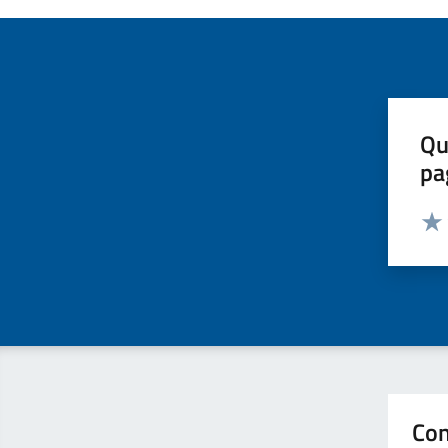
Qu
pa
Valut
Valu
Con