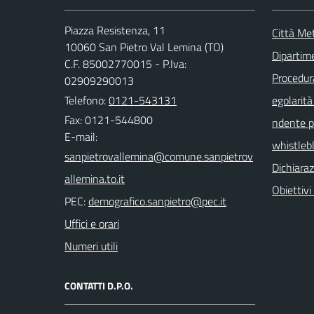
Piazza Resistenza, 11
Città Met
10060 San Pietro Val Lemina (TO)
Dipartim
C.F. 85002770015 - P.Iva:
Procedura 
02909290013
Telefono:
0121-543131
egolarità
Fax: 0121-544800
ndente pu
E-mail:
whistleb
Dichiaraz
Obiettivi 
PEC:
Uffici e orari
Numeri utili
CONTATTI D.P.O.