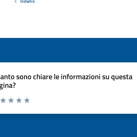
Indietro
anto sono chiare le informazioni su questa
gina?
a da 1 a 5 stelle la pagina
ta 1 stelle su 5
Valuta 2 stelle su 5
Valuta 3 stelle su 5
Valuta 4 stelle su 5
Valuta 5 stelle su 5