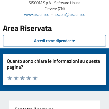
SISCOM S.p.A.- Software House
Cervere (CN)
www.siscom.eu
-
siscom@siscom.eu
Area Riservata
Accedi come dipendente
Quanto sono chiare le informazioni su questa
pagina?
Valuta da 1 a 5 stelle la pagina
Valuta 1 stelle su 5
Valuta 2 stelle su 5
Valuta 3 stelle su 5
Valuta 4 stelle su 5
Valuta 5 stelle su 5