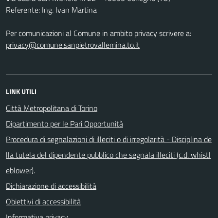
Referente: Ing. Ivan Martina
Per comunicazioni al Comune in ambito privacy scrivere a:
privacy@comune.sanpietrovallemina.to.it
LINK UTILI
Città Metropolitana di Torino
Dipartimento per le Pari Opportunità
Procedura di segnalazioni di illeciti o di irregolarità - Disciplina de
lla tutela del dipendente pubblico che segnala illeciti (c.d. whistl
eblower).
Dichiarazione di accessibilità
Obiettivi di accessibilità
Informativa privacy