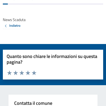
News Scaduta
Indietro
Quanto sono chiare le informazioni su questa
pagina?
Valuta da 1 a 5 stelle la pagina
Valuta 1 stelle su 5
Valuta 2 stelle su 5
Valuta 3 stelle su 5
Valuta 4 stelle su 5
Valuta 5 stelle su 5
Contatta il comune