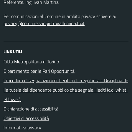
Referente: Ing. Ivan Martina
Per comunicazioni al Comune in ambito privacy scrivere a:
privacy@comune.sanpietrovallemina.to.it
LINK UTILI
Città Metropolitana di Torino
Dipartimento per le Pari Opportunità
Procedura di segnalazioni di illeciti o di irregolarità - Disciplina de
lla tutela del dipendente pubblico che segnala illeciti (c.d. whistl
eblower).
Dichiarazione di accessibilità
Obiettivi di accessibilità
Informativa privacy