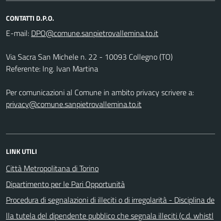
CONTATTI D.P.O.
E-mail:
Via Sacra San Michele n. 22 - 10093 Collegno (TO)
Referente: Ing. Ivan Martina
Per comunicazioni al Comune in ambito privacy scrivere a:
privacy@comune.sanpietrovallemina.to.it
LINK UTILI
Città Metropolitana di Torino
Dipartimento per le Pari Opportunità
Procedura di segnalazioni di illeciti o di irregolarità - Disciplina de
lla tutela del dipendente pubblico che segnala illeciti (c.d. whistl