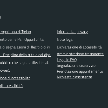
I
ropolitana di Torino
Informativa privacy
ento per le Pari Opportunità
Note legali
di segnalazioni di illeciti o di irr
Dichiarazione di accessibilità
Amministrazione trasparente
 - Disciplina della tutela del dipe
Leggi le FAQ
bblico che segnala illeciti (c.d.
Segnalazione disservizio
lower).
Prenotazione appuntamento
Richiesta d'assistenza
ione di accessibilità
di accessibilità