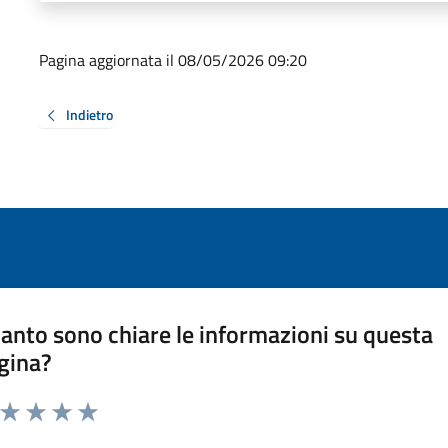
Pagina aggiornata il 08/05/2026 09:20
Indietro
anto sono chiare le informazioni su questa
gina?
a da 1 a 5 stelle la pagina
ta 1 stelle su 5
Valuta 2 stelle su 5
Valuta 3 stelle su 5
Valuta 4 stelle su 5
Valuta 5 stelle su 5