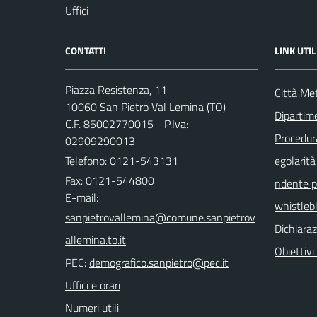
Uffici
CONTATTI
LINK UTIL
Piazza Resistenza, 11
Città Met
10060 San Pietro Val Lemina (TO)
Dipartim
C.F. 85002770015 - P.Iva:
Procedura 
02909290013
Telefono:
0121-543131
egolarità
Fax: 0121-544800
ndente pu
E-mail:
whistleb
Dichiaraz
Obiettivi 
PEC:
Uffici e orari
Numeri utili