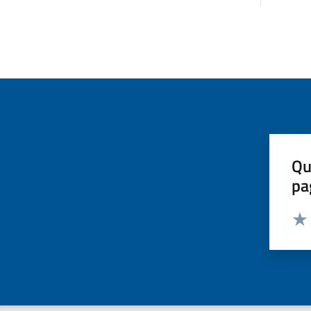
Qu
pa
Valut
Valu