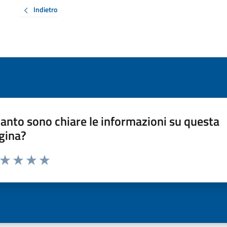
Indietro
anto sono chiare le informazioni su questa
gina?
a da 1 a 5 stelle la pagina
ta 1 stelle su 5
Valuta 2 stelle su 5
Valuta 3 stelle su 5
Valuta 4 stelle su 5
Valuta 5 stelle su 5