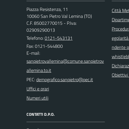
Piazza Resistenza, 11
Città Met
10060 San Pietro Val Lemina (TO)
Dipartim
C.F. 85002770015 - P.Iva:
Procedura 
02909290013
Telefono:
0121-543131
egolarità
Fax: 0121-544800
ndente pu
E-mail:
whistleb
Dichiaraz
Obiettivi 
PEC:
Uffici e orari
Numeri utili
CONTATTI D.P.O.