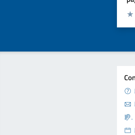
Valut
Valu
Con