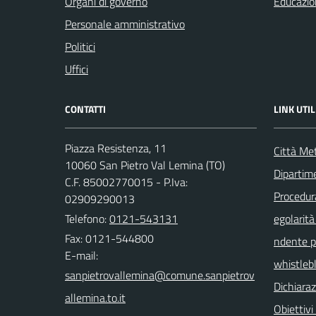
Organi di governo
Educazio
Personale amministrativo
Politici
Uffici
CONTATTI
LINK UTIL
Piazza Resistenza, 11
Città Met
10060 San Pietro Val Lemina (TO)
Dipartim
C.F. 85002770015 - P.Iva:
Procedura 
02909290013
Telefono:
0121-543131
egolarità
Fax: 0121-544800
ndente pu
E-mail:
whistleb
Dichiaraz
Obiettivi 