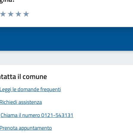
a da 1 a 5 stelle la pagina
ta 1 stelle su 5
Valuta 2 stelle su 5
Valuta 3 stelle su 5
Valuta 4 stelle su 5
Valuta 5 stelle su 5
tatta il comune
Leggi le domande frequenti
Richiedi assistenza
Chiama il numero 0121-543131
Prenota appuntamento