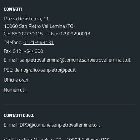
CONTATTI
Piazza Resistenza, 11
10060 San Pietro Val Lemina (TO)
C.F. 85002770015 - P.Iva: 02909290013
Telefono:
0121-543131
Fax: 0121-544800
E-mail:
PEC:
Uffici e orari
Numeri utili
CONTATTI D.P.O.
E-mail:
Via Sacra San Michele n. 22 - 10093 Collegno (TO)