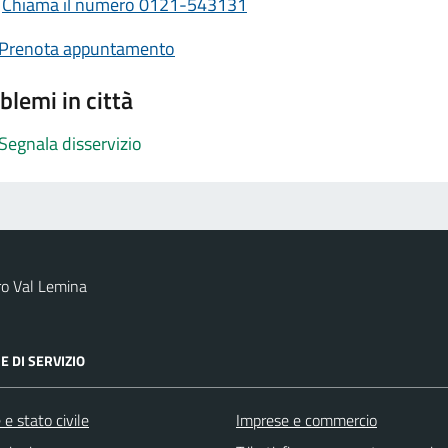
Chiama il numero 0121-543131
Prenota appuntamento
blemi in città
Segnala disservizio
ro Val Lemina
E DI SERVIZIO
e stato civile
Imprese e commercio