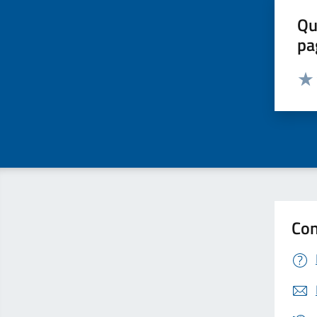
Qu
pa
Valut
Valu
Con