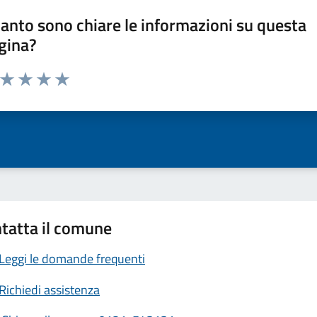
anto sono chiare le informazioni su questa
gina?
a da 1 a 5 stelle la pagina
ta 1 stelle su 5
Valuta 2 stelle su 5
Valuta 3 stelle su 5
Valuta 4 stelle su 5
Valuta 5 stelle su 5
tatta il comune
Leggi le domande frequenti
Richiedi assistenza