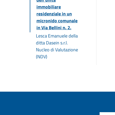
immobiliare
residenziale in un
micronido comunale
in Via Bellini n. 2.
Lesca Emanuele della
ditta Dasein s.r.l.
Nucleo di Valutazione
(NDV)