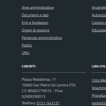
Aree amministrative
Anagrafe 
Documenti e dati
Autorizza
Enti e fondazioni
Catasto e
Organi di governo
Educazio
Personale amministrativo
Politici
Uffici
CONTATTI
LINK UTIL
Piazza Resistenza, 11
Città Met
10060 San Pietro Val Lemina (TO)
Dipartim
C.F. 85002770015 - P.Iva:
Procedura 
02909290013
Telefono:
0121-543131
egolarità