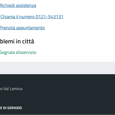
Richiedi assistenza
Chiama il numero 0121-543131
Prenota appuntamento
blemi in città
Segnala disservizio
ro Val Lemina
E DI SERVIZIO