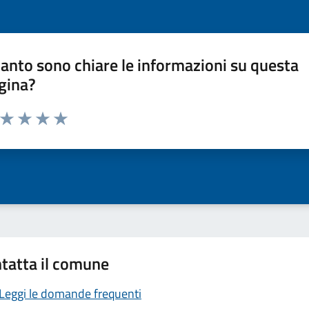
anto sono chiare le informazioni su questa
gina?
a da 1 a 5 stelle la pagina
ta 1 stelle su 5
Valuta 2 stelle su 5
Valuta 3 stelle su 5
Valuta 4 stelle su 5
Valuta 5 stelle su 5
tatta il comune
Leggi le domande frequenti