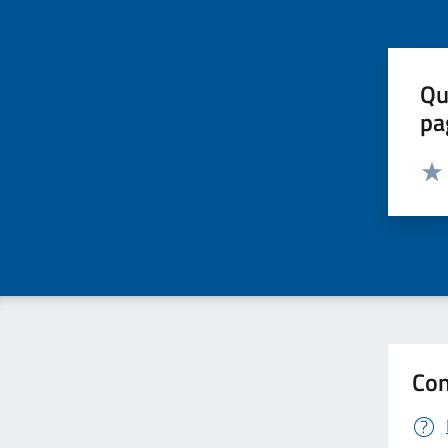
Qu
pa
Valut
Valu
Con