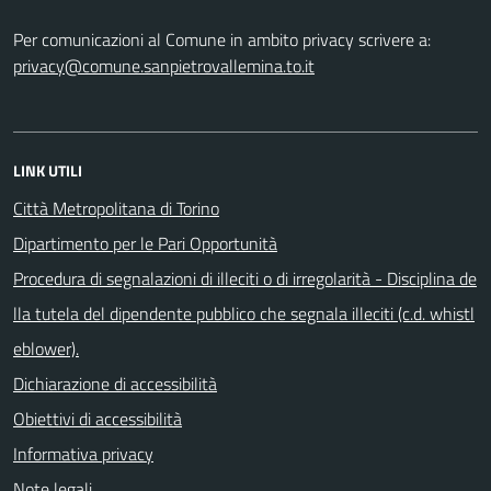
Per comunicazioni al Comune in ambito privacy scrivere a:
privacy@comune.sanpietrovallemina.to.it
LINK UTILI
Città Metropolitana di Torino
Dipartimento per le Pari Opportunità
Procedura di segnalazioni di illeciti o di irregolarità - Disciplina de
lla tutela del dipendente pubblico che segnala illeciti (c.d. whistl
eblower).
Dichiarazione di accessibilità
Obiettivi di accessibilità
Informativa privacy
Note legali