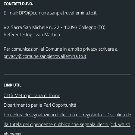
CONTATTI D.P.O.
E-mail:
Via Sacra San Michele n. 22 - 10093 Collegno (TO)
Referente: Ing. Ivan Martina
Per comunicazioni al Comune in ambito privacy scrivere a:
privacy@comune.sanpietrovallemina.to.it
LINK UTILI
Città Metropolitana di Torino
Dipartimento per le Pari Opportunità
Procedura di segnalazioni di illeciti o di irregolarità - Disciplina de
lla tutela del dipendente pubblico che segnala illeciti (c.d. whistl
eblower).