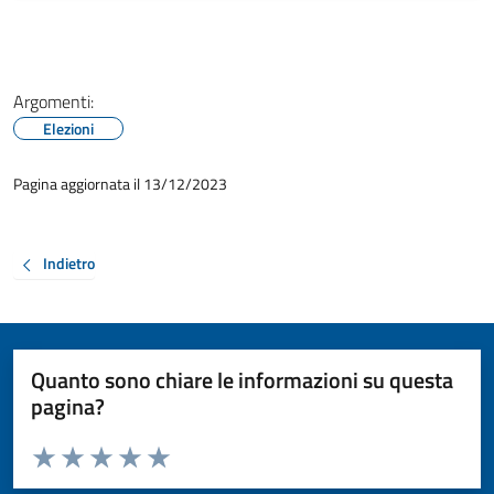
Argomenti:
Elezioni
Pagina aggiornata il 13/12/2023
Indietro
Quanto sono chiare le informazioni su questa
pagina?
Valuta da 1 a 5 stelle la pagina
Valuta 1 stelle su 5
Valuta 2 stelle su 5
Valuta 3 stelle su 5
Valuta 4 stelle su 5
Valuta 5 stelle su 5