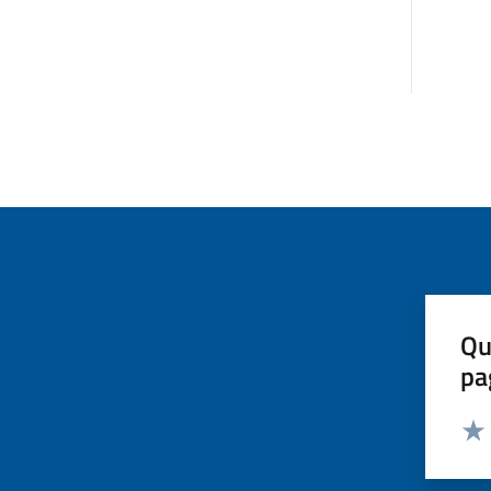
Qu
pa
Valut
Valu