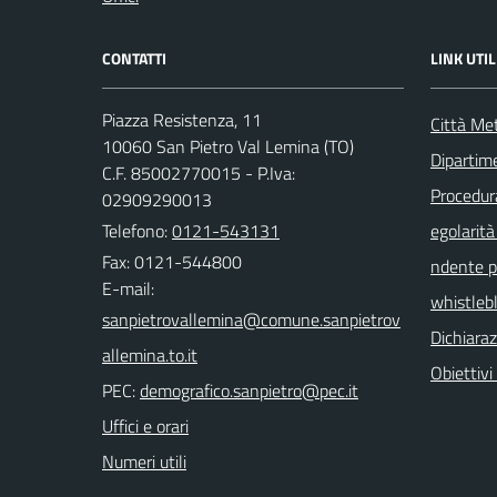
CONTATTI
LINK UTIL
Piazza Resistenza, 11
Città Met
10060 San Pietro Val Lemina (TO)
Dipartim
C.F. 85002770015 - P.Iva:
Procedura 
02909290013
Telefono:
0121-543131
egolarità
Fax: 0121-544800
ndente pu
E-mail:
whistleb
Dichiaraz
Obiettivi 
PEC:
Uffici e orari
Numeri utili