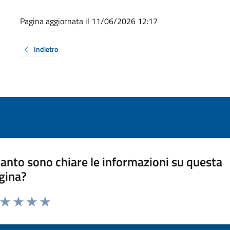
Pagina aggiornata il 11/06/2026 12:17
Indietro
anto sono chiare le informazioni su questa
gina?
a da 1 a 5 stelle la pagina
ta 1 stelle su 5
Valuta 2 stelle su 5
Valuta 3 stelle su 5
Valuta 4 stelle su 5
Valuta 5 stelle su 5