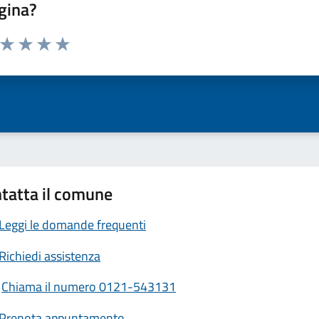
gina?
a da 1 a 5 stelle la pagina
ta 1 stelle su 5
Valuta 2 stelle su 5
Valuta 3 stelle su 5
Valuta 4 stelle su 5
Valuta 5 stelle su 5
tatta il comune
Leggi le domande frequenti
Richiedi assistenza
Chiama il numero 0121-543131
Prenota appuntamento