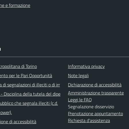
ne e formazione
I
ropolitana di Torino
Informativa privacy
ento per le Pari Opportunità
Note legali
di segnalazioni di illeciti o di irr
Dichiarazione di accessibilità
Amministrazione trasparente
 - Disciplina della tutela del dipe
Leggi le FAQ
bblico che segnala illeciti (c.d.
Segnalazione disservizio
lower).
Prenotazione appuntamento
Richiesta d'assistenza
ione di accessibilità