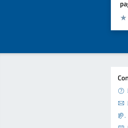
pa
Valut
Valu
Con