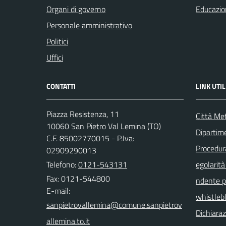
Organi di governo
Educazio
Personale amministrativo
Politici
Uffici
CONTATTI
LINK UTIL
Piazza Resistenza, 11
Città Met
10060 San Pietro Val Lemina (TO)
Dipartim
C.F. 85002770015 - P.Iva:
Procedura 
02909290013
Telefono:
0121-543131
egolarità
Fax: 0121-544800
ndente pu
E-mail:
whistleb
Dichiaraz