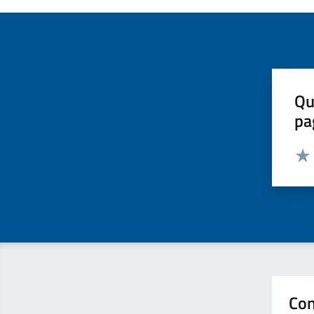
Qu
pa
Valut
Valu
Con