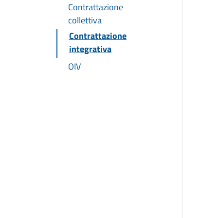
Contrattazione
collettiva
Contrattazione
integrativa
OIV