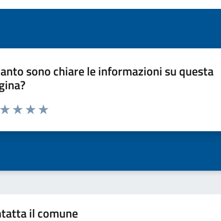
anto sono chiare le informazioni su questa
gina?
a da 1 a 5 stelle la pagina
ta 1 stelle su 5
Valuta 2 stelle su 5
Valuta 3 stelle su 5
Valuta 4 stelle su 5
Valuta 5 stelle su 5
tatta il comune