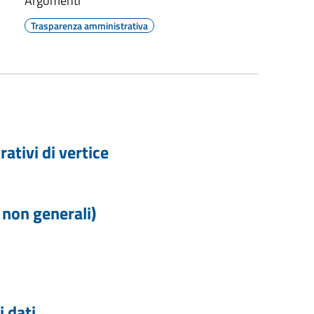
Argomenti
Trasparenza amministrativa
rativi di vertice
i non generali)
 dati