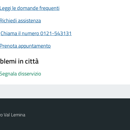
Leggi le domande frequenti
Richiedi assistenza
Chiama il numero 0121-543131
Prenota appuntamento
blemi in città
Segnala disservizio
ro Val Lemina