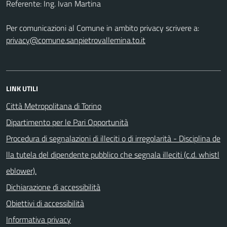
Referente: Ing. Ivan Martina
Per comunicazioni al Comune in ambito privacy scrivere a:
privacy@comune.sanpietrovallemina.to.it
LINK UTILI
Città Metropolitana di Torino
Dipartimento per le Pari Opportunità
Procedura di segnalazioni di illeciti o di irregolarità - Disciplina de
lla tutela del dipendente pubblico che segnala illeciti (c.d. whistl
eblower).
Dichiarazione di accessibilità
Obiettivi di accessibilità
Informativa privacy